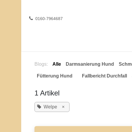
Zum Inhalt springen
0160-7964687
Hunde-Darmcheck
Tierarztpraxis
Osteopa
Blogs:
Alle
Darmsanierung Hund
Sch
Fütterung Hund
Fallbericht Durchfal
1 Artikel
Welpe
×