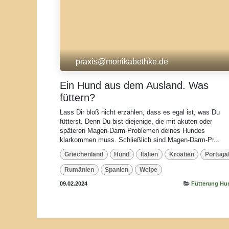
praxis@monikabethke.de
Ein Hund aus dem Ausland. Was
füttern?
Lass Dir bloß nicht erzählen, dass es egal ist, was Du
fütterst. Denn Du bist diejenige, die mit akuten oder
späteren Magen-Darm-Problemen deines Hundes
klarkommen muss. Schließlich sind Magen-Darm-Pr...
Griechenland
Hund
Italien
Kroatien
Portugal
Rumänien
Spanien
Welpe
09.02.2024
Fütterung Hu