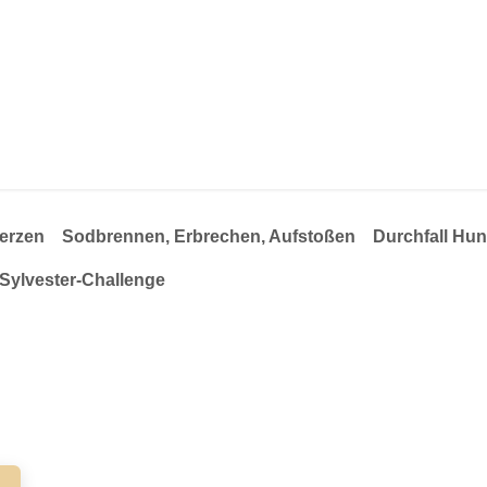
thie
über mich
Facebook-Gruppe für Hunde-Profi´s
merzen
Sodbrennen, Erbrechen, Aufstoßen
Durchfa
l
Sylvester-Challenge